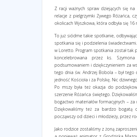
Z racji ważnych spraw dziejących się 
relacje z pielgrzymki Żywego Różańca, cz
okolicach Wyszkowa, która odbyła się 16 
To już siódme takie spotkanie, odbywając
spotkania się i podzielenia świadectwami
w Loretto. Program spotkania został tak 
koncelebrowana przez ks. Szymona
podsumowaniem i dziękczynieniem za wsze
tego dnia św. Andrzej Bobola – był tego 
jedność Kościoła i za Polskę. Nic dziwnego
Po mszy była też okazja do podziękow
szerzenie Różańca świętego. Dziękowaliśm
bogactwo materiałów formacyjnych – za mi
Dziękowaliśmy też za bardzo bogatą of
począwszy od dzieci i młodzieży, przez r
Jako rodzice zostaliśmy z żoną zaprosze
a ponieważ animator z Grodziska Mazowie