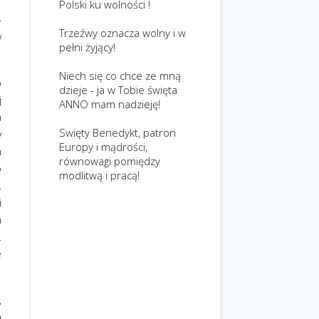
Polski ku wolności !
–
Trzeźwy oznacza wolny i w
w
pełni żyjący!
Niech się co chce ze mną
o
dzieje - ja w Tobie święta
j
ANNO mam nadzieję!
a
Swięty Benedykt, patron
y
Europy i mądrości,
n
równowagi pomiędzy
o
modlitwą i pracą!
.
i
a
.
e
,
a