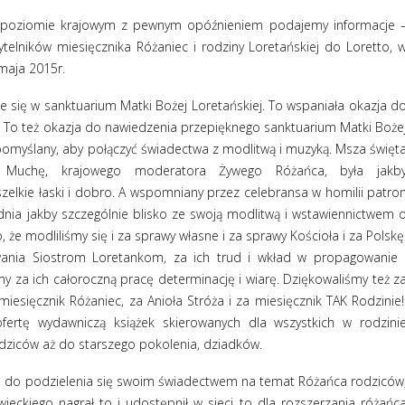
na poziomie krajowym z pewnym opóźnieniem podajemy informacje 
ytelników miesięcznika Różaniec i rodziny Loretańskiej do Loretto, 
maja 2015r.
e się w sanktuarium Matki Bożej Loretańskiej. To wspaniała okazja d
. To też okazja do nawiedzenia przepięknego sanktuarium Matki Boże
pomyślany, aby połączyć świadectwa z modlitwą i muzyką. Msza święt
 Muchę, krajowego moderatora Żywego Różańca, była jakb
lkie łaski i dobro. A wspomniany przez celebransa w homilii patro
dnia jakby szczególnie blisko ze swoją modlitwą i wstawiennictwem 
, że modliliśmy się i za sprawy własne i za sprawy Kościoła i za Polskę
ania Siostrom Loretankom, za ich trud i wkład w propagowanie 
y za ich całoroczną pracę determinację i wiarę. Dziękowaliśmy też z
esięcznik Różaniec, za Anioła Stróża i za miesięcznik TAK Rodzinie!
ertę wydawniczą książek skierowanych dla wszystkich w rodzini
odziców aż do starszego pokolenia, dziadków.
ni do podzielenia się swoim świadectwem na temat Różańca rodziców
ckiego nagrał to i udostępnił w sieci to dla rozszerzania różańc