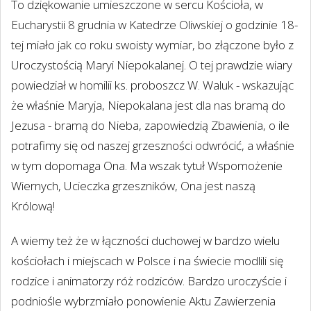
To dziękowanie umieszczone w sercu Kościoła, w
Eucharystii 8 grudnia w Katedrze Oliwskiej o godzinie 18-
tej miało jak co roku swoisty wymiar, bo złączone było z
Uroczystością Maryi Niepokalanej. O tej prawdzie wiary
powiedział w homilii ks. proboszcz W. Waluk - wskazując
że właśnie Maryja, Niepokalana jest dla nas bramą do
Jezusa - bramą do Nieba, zapowiedzią Zbawienia, o ile
potrafimy się od naszej grzeszności odwrócić, a właśnie
w tym dopomaga Ona. Ma wszak tytuł Wspomożenie
Wiernych, Ucieczka grzeszników, Ona jest naszą
Królową!
A wiemy też że w łączności duchowej w bardzo wielu
kościołach i miejscach w Polsce i na świecie modlili się
rodzice i animatorzy róż rodziców. Bardzo uroczyście i
podniośle wybrzmiało ponowienie Aktu Zawierzenia