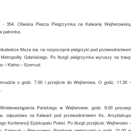
 - 354. Oliwska Piesza Pielgrzymka na Kalwarię Wejherowską
a patronka.
chikatedrze Msza św. na rozpoczęcie pielgrzyki pod przewodnictwe
tropolity Gdańskiego. Po liturgii pielgrzymka wyruszy na trasę
 – Kielno – Szemud.
udzie o godz. 7.00 i przejście do Wejherowa. O godz. 11.30 
.
 Wniebowstąpienia Pańskiego w Wejherowie: godz. 9.00 procesj
w. odpustowa na Kalwarii pod przewodnictwem Ks. Arcybiskup
 Konferencji Episkopatu Polski. Po liturgii przejście: Wejherowo 
m: Szemud – Renuszewo. Powitanie pielgrzymki o godz. 21.00 