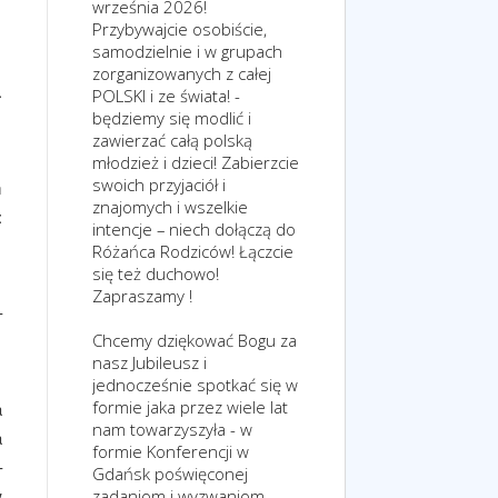
września 2026!
Przybywajcie osobiście,
samodzielnie i w grupach
zorganizowanych z całej
.
POLSKI i ze świata! -
będziemy się modlić i
zawierzać całą polską
młodzież i dzieci! Zabierzcie
swoich przyjaciół i
m
znajomych i wszelkie
:
intencje – niech dołączą do
Różańca Rodziców! Łączcie
się też duchowo!
Zapraszamy !
–
Chcemy dziękować Bogu za
nasz Jubileusz i
jednocześnie spotkać się w
formie jaka przez wiele lat
a
nam towarzyszyła - w
a
formie Konferencji w
–
Gdańsk poświęconej
w
zadaniom i wyzwaniom