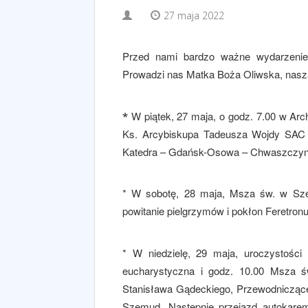
27 maja 2022
Przed nami bardzo ważne wydarzenie
Prowadzi nas Matka Boża Oliwska, nasz
W piątek, 27 maja, o godz. 7.00 w Ar
*
Ks. Arcybiskupa Tadeusza Wojdy SAC Me
Katedra – Gdańsk-Osowa – Chwaszczyno
* W sobotę, 28 maja, Msza św. w Szem
powitanie pielgrzymów i pokłon Feretronu
* W niedzielę, 29 maja, uroczystości
eucharystyczna i godz. 10.00 Msza ś
Stanisława Gądeckiego, Przewodniczącego
Szemud. Następnie przejazd autokare